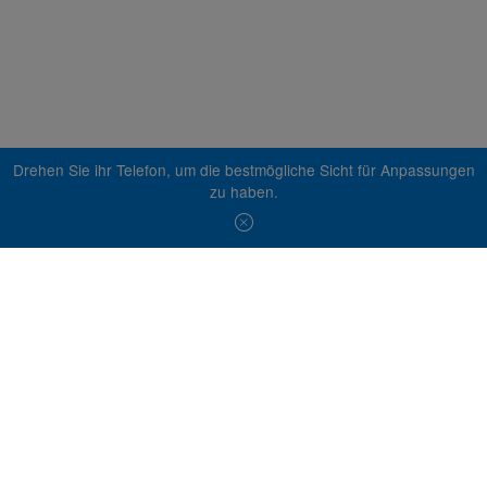
Drehen Sie ihr Telefon, um die bestmögliche Sicht für Anpassungen
zu haben.
© 2026 Essity Professionals Hygiene Germany GmbH -
www.essity.com
.
Bei technischen Fragen, kontaktieren Sie bitte
ad-tools-
support@torkglobal.com
.
Datenschutzrichtlinie
Nutzungsbedingungen
Cookie-iformationen