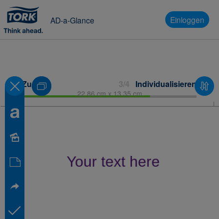
Einloggen
AD-a-Glance
Zurück
3/4
Individualisieren
22.86 cm x 13.35 cm